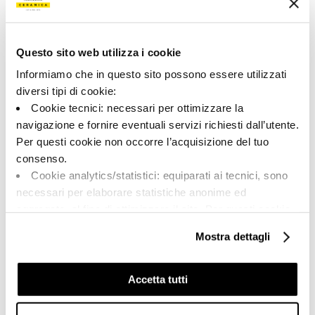
Типология:
Внешний вид поверхности:
Специальные элементы
Матовый
Questo sito web utilizza i cookie
Формат:
Разнотон:
20.0x60.0
V2
Informiamo che in questo sito possono essere utilizzati
diversi tipi di cookie:
Единица измерения:
PZ
Cookie tecnici: necessari per ottimizzare la
navigazione e fornire eventuali servizi richiesti dall’utente.
Per questi cookie non occorre l’acquisizione del tuo
consenso.
Cookie analytics/statistici: equiparati ai tecnici, sono
Share:
necessari per elaborare statistiche anonime ed
aggregate, al fine di ottimizzare il sito. Per questi cookie
non occorre l’acquisizione del tuo consenso.
Mostra dettagli
Cookie di profilazione/marketing: sono utilizzati, solo
previo tuo consenso, per esaminare le tue abitudini di
navigazione e mostrarti quindi avvisi pubblicitari mirati, in
Accetta tutti
linea con le tue preferenze.
Ti chiediamo di effettuare le tue scelte sull’utilizzo dei