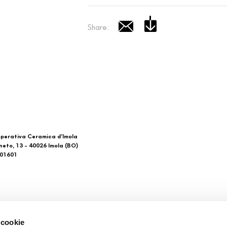
Share:
perativa Ceramica d’Imola
neto, 13 - 40026 Imola (BO)
601601
 di noi
Download
 cookie