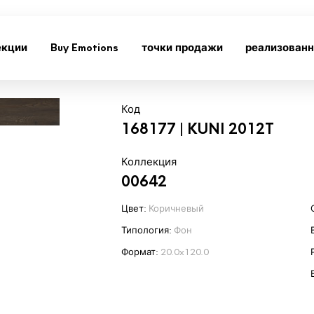
екции
Buy Emotions
точки продажи
реализован
Код
168177 | KUNI 2012T
Коллекция
00642
Цвет:
Коричневый
Типология:
Фон
Формат:
20.0x120.0