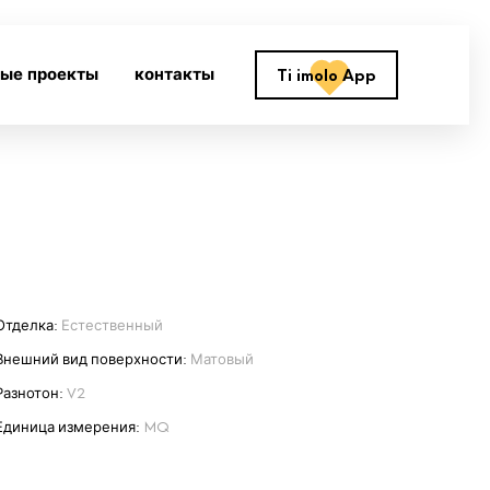
ные проекты
контакты
Ti imolo App
Отделка:
Естественный
Внешний вид поверхности:
Матовый
Разнотон:
V2
Единица измерения:
MQ