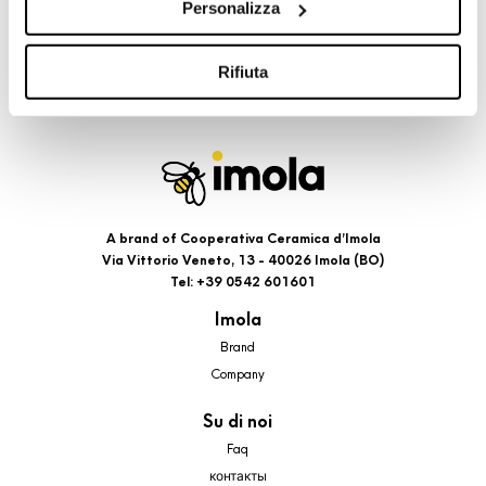
Personalizza
cookie di profilazione, selezionando uno dei bottoni sotto
riportati. Puoi avere maggiori dettagli visionando
l’Informativa estesa cookie. La chiusura del presente
Rifiuta
banner comporterà il permanere dei soli cookie tecnici ed
analytics, per i quali non occorre il tuo consenso. Potrai
comunque modificare le tue scelte in qualsiasi momento,
accedendo al link presente nel footer.
A brand of Cooperativa Ceramica d’Imola
Via Vittorio Veneto, 13 - 40026 Imola (BO)
Tel: +39 0542 601601
Imola
Brand
Company
Su di noi
Faq
контакты