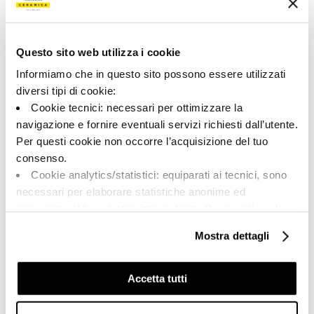
165226 | X-ROCK RB12N
Коллекция
Questo sito web utilizza i cookie
00652
Informiamo che in questo sito possono essere utilizzati
diversi tipi di cookie:
Цвет:
Отделка:
Cookie tecnici: necessari per ottimizzare la
Черный
Естественный
navigazione e fornire eventuali servizi richiesti dall’utente.
Типология:
Внешний вид поверхности:
Per questi cookie non occorre l’acquisizione del tuo
Фон
Матовый
consenso.
Формат:
Разнотон:
Cookie analytics/statistici: equiparati ai tecnici, sono
60.0x120.0
V2
necessari per elaborare statistiche anonime ed
Единица измерения:
aggregate, al fine di ottimizzare il sito. Per questi cookie
MQ
non occorre l’acquisizione del tuo consenso.
Mostra dettagli
Cookie di profilazione/marketing: sono utilizzati, solo
previo tuo consenso, per esaminare le tue abitudini di
navigazione e mostrarti quindi avvisi pubblicitari mirati, in
Accetta tutti
linea con le tue preferenze.
Share:
Ti chiediamo di effettuare le tue scelte sull’utilizzo dei