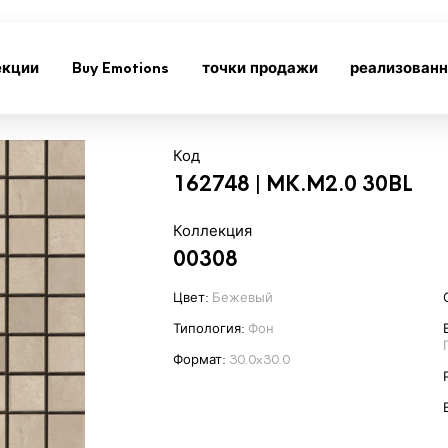
екции
Buy Emotions
точки продажи
реализован
Код
162748 | MK.M2.0 30BL
Коллекция
00308
Цвет:
Бежевый
Типология:
Фон
Формат:
30.0x30.0