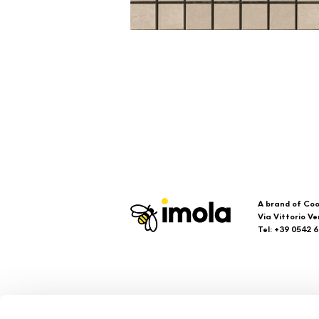
A brand of Coo
Via Vittorio Ve
Tel: +39 0542 
Imola
Su