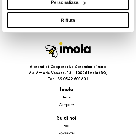
Personalizza
cookie di profilazione, selezionando uno dei bottoni sotto
riportati. Puoi avere maggiori dettagli visionando
l’Informativa estesa cookie. La chiusura del presente
Rifiuta
banner comporterà il permanere dei soli cookie tecnici ed
analytics, per i quali non occorre il tuo consenso. Potrai
comunque modificare le tue scelte in qualsiasi momento,
accedendo al link presente nel footer.
A brand of Cooperativa Ceramica d’Imola
Via Vittorio Veneto, 13 - 40026 Imola (BO)
Tel: +39 0542 601601
Imola
Brand
Company
Su di noi
Faq
контакты