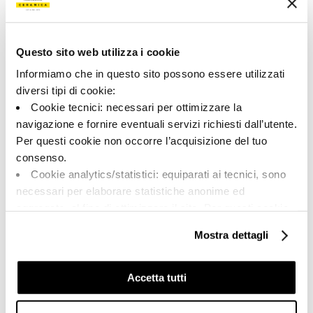
160333 | TUBE 60N RM
Коллекция
Questo sito web utilizza i cookie
00682
Informiamo che in questo sito possono essere utilizzati
diversi tipi di cookie:
Цвет:
Отделка:
Cookie tecnici: necessari per ottimizzare la
Черный
Естественный
navigazione e fornire eventuali servizi richiesti dall’utente.
Типология:
Внешний вид поверхности:
Per questi cookie non occorre l’acquisizione del tuo
Фон
Матовый
consenso.
Формат:
Разнотон:
Cookie analytics/statistici: equiparati ai tecnici, sono
60.0x60.0
V2
necessari per elaborare statistiche anonime ed
Единица измерения:
aggregate, al fine di ottimizzare il sito. Per questi cookie
MQ
non occorre l’acquisizione del tuo consenso.
Mostra dettagli
Cookie di profilazione/marketing: sono utilizzati, solo
previo tuo consenso, per esaminare le tue abitudini di
navigazione e mostrarti quindi avvisi pubblicitari mirati, in
Accetta tutti
linea con le tue preferenze.
Share:
Ti chiediamo di effettuare le tue scelte sull’utilizzo dei