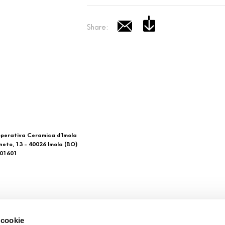
Share:
perativa Ceramica d’Imola
neto, 13 - 40026 Imola (BO)
601601
 di noi
Download
 cookie