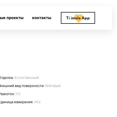
ные проекты
контакты
Ti imolo App
Отделка:
Естественный
Внешний вид поверхности:
Матовый
Разнотон:
V2
Единица измерения:
MQ