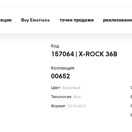
екции
Buy Emotions
точки продажи
реализован
Код
157064 | X-ROCK 36B
Коллекция
00652
Цвет:
Бежевый
Типология:
Фон
Формат:
30.0x60.0