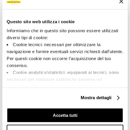
155790 | MK.KUNI 30A
Коллекция
Questo sito web utilizza i cookie
00642
Informiamo che in questo sito possono essere utilizzati
diversi tipi di cookie:
Цвет:
Отделка:
Cookie tecnici: necessari per ottimizzare la
Миндальный
Естественный
navigazione e fornire eventuali servizi richiesti dall’utente.
Типология:
Внешний вид поверхности:
Per questi cookie non occorre l’acquisizione del tuo
Фон
Матовый
consenso.
Формат:
Разнотон:
Cookie analytics/statistici: equiparati ai tecnici, sono
30.0x30.0
V2
necessari per elaborare statistiche anonime ed
Единица измерения:
aggregate, al fine di ottimizzare il sito. Per questi cookie
MQ
non occorre l’acquisizione del tuo consenso.
Mostra dettagli
Cookie di profilazione/marketing: sono utilizzati, solo
previo tuo consenso, per esaminare le tue abitudini di
navigazione e mostrarti quindi avvisi pubblicitari mirati, in
Accetta tutti
linea con le tue preferenze.
Share:
Ti chiediamo di effettuare le tue scelte sull’utilizzo dei