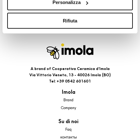
Personalizza
cookie di profilazione, selezionando uno dei bottoni sotto
riportati. Puoi avere maggiori dettagli visionando
l’Informativa estesa cookie. La chiusura del presente
Rifiuta
banner comporterà il permanere dei soli cookie tecnici ed
analytics, per i quali non occorre il tuo consenso. Potrai
comunque modificare le tue scelte in qualsiasi momento,
accedendo al link presente nel footer.
A brand of Cooperativa Ceramica d’Imola
Via Vittorio Veneto, 13 - 40026 Imola (BO)
Tel: +39 0542 601601
Imola
Brand
Company
Su di noi
Faq
контакты