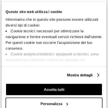
Share:
Questo sito web utilizza i cookie
Informiamo che in questo sito possono essere utilizzati
diversi tipi di cookie:
Cookie tecnici: necessari per ottimizzare la
navigazione e fornire eventuali servizi richiesti dall’utente.
Per questi cookie non occorre l’acquisizione del tuo
consenso.
Cookie analytics/statistici: equiparati ai tecnici, sono
necessari per elaborare statistiche anonime ed
aggregate, al fine di ottimizzare il sito. Per questi cookie
A brand of Cooperativa Ceramica d’Imola
non occorre l’acquisizione del tuo consenso.
Via Vittorio Veneto, 13 - 40026 Imola (BO)
Mostra dettagli
Cookie di profilazione/marketing: sono utilizzati, solo
Tel: +39 0542 601601
previo tuo consenso, per esaminare le tue abitudini di
Imola
navigazione e mostrarti quindi avvisi pubblicitari mirati, in
Accetta tutti
Brand
linea con le tue preferenze.
Company
Ti chiediamo di effettuare le tue scelte sull’utilizzo dei
Personalizza
cookie di profilazione, selezionando uno dei bottoni sotto