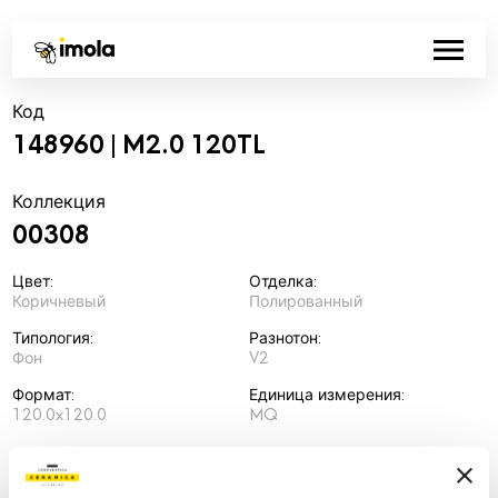
Код
148960 | M2.0 120TL
Коллекция
00308
Цвет:
Отделка:
Коричневый
Полированный
Типология:
Разнотон:
Фон
V2
Формат:
Единица измерения:
120.0x120.0
MQ