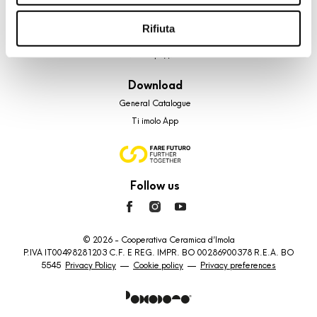
Su di noi
riportati. Puoi avere maggiori dettagli visionando
Faq
l’Informativa estesa cookie. La chiusura del presente
Rifiuta
контакты
banner comporterà il permanere dei soli cookie tecnici ed
точки продажи
analytics, per i quali non occorre il tuo consenso. Potrai
comunque modificare le tue scelte in qualsiasi momento,
Download
accedendo al link presente nel footer.
General Catalogue
Ti imolo App
Follow us
© 2026 - Cooperativa Ceramica d’Imola
P.IVA IT00498281203 C.F. E REG. IMPR. BO 00286900378 R.E.A. BO
5545
Privacy Policy
—
Cookie policy
—
Privacy preferences