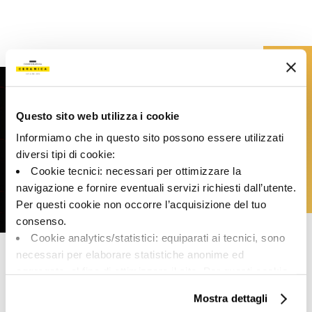
Questo sito web utilizza i cookie
Informiamo che in questo sito possono essere utilizzati
Play
diversi tipi di cookie:
Cookie tecnici: necessari per ottimizzare la
navigazione e fornire eventuali servizi richiesti dall’utente.
Per questi cookie non occorre l’acquisizione del tuo
consenso.
Cookie analytics/statistici: equiparati ai tecnici, sono
necessari per elaborare statistiche anonime ed
Пчела — это не просто логотип, это наш договор с миром. Из Имолы мы на весь
мир доносим красоту нашего края, движимые тем же духом, который вдохновляет
aggregate, al fine di ottimizzare il sito. Per questi cookie
на сотрудничество, и всегда стремясь не только к внешнему виду.
non occorre l’acquisizione del tuo consenso.
Mostra dettagli
Cookie di profilazione/marketing: sono utilizzati, solo