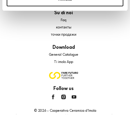
banner comporterà il permanere dei soli cookie tecnici ed
Su di noi
analytics, per i quali non occorre il tuo consenso. Potrai
comunque modificare le tue scelte in qualsiasi momento,
Faq
accedendo al link presente nel footer.
контакты
точки продажи
Download
General Catalogue
Ti imolo App
Follow us
© 2026 - Cooperativa Ceramica d’Imola
P.IVA IT00498281203 C.F. E REG. IMPR. BO 00286900378 R.E.A. BO
5545
Privacy Policy
—
Cookie policy
—
Privacy preferences