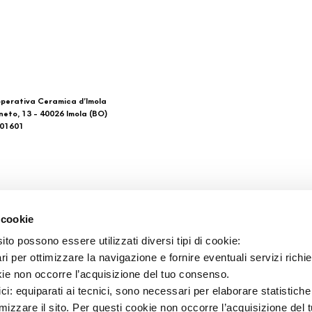
perativa Ceramica d’Imola
neto, 13 - 40026 Imola (BO)
601601
 di noi
Download
 cookie
Catalogo generale
to possono essere utilizzati diversi tipi di cookie:
atti
Ti Imolo App
i per ottimizzare la navigazione e fornire eventuali servizi richie
i vendita
kie non occorre l’acquisizione del tuo consenso.
ici: equiparati ai tecnici, sono necessari per elaborare statistic
imizzare il sito. Per questi cookie non occorre l’acquisizione del 