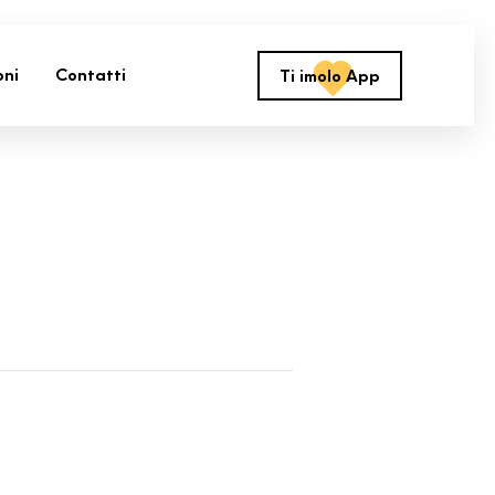
oni
Contatti
Ti imolo App