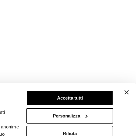
Accetta tutti
Follow us
sti
Personalizza
he anonime
Rifiuta
tuo