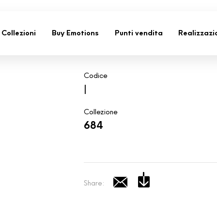
Collezioni
Buy Emotions
Punti vendita
Realizzazi
Codice
|
Collezione
684
Share: