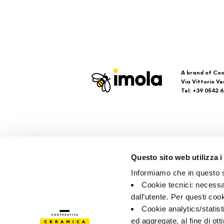
A brand of Coo
Via Vittorio Ve
Tel: +39 0542 
Imola
Su
Questo sito web utilizza i
Brand
Faq
Informiamo che in questo si
Collezioni
Cont
Cookie tecnici: necessar
Punt
dall’utente. Per questi coo
Cookie analytics/statist
ed aggregate, al fine di ott