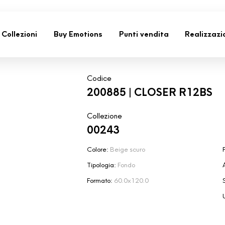
Collezioni
Buy Emotions
Punti vendita
Realizzazi
Codice
200885 | CLOSER R12BS
Collezione
00243
Colore:
Beige scuro
F
Tipologia:
Fondo
Formato:
60.0x120.0