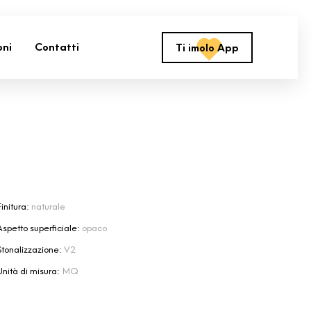
oni
Contatti
Ti imolo App
initura:
naturale
Aspetto superficiale:
opaco
Stonalizzazione:
V2
Unità di misura:
MQ