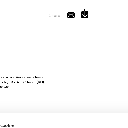
Share:
perativa Ceramica d’Imola
neto, 13 - 40026 Imola (BO)
601601
 di noi
Download
 cookie