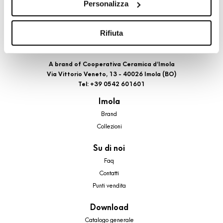
Personalizza
cookie di profilazione, selezionando uno dei bottoni sotto
riportati. Puoi avere maggiori dettagli visionando
l’Informativa estesa cookie. La chiusura del presente
Rifiuta
banner comporterà il permanere dei soli cookie tecnici ed
analytics, per i quali non occorre il tuo consenso. Potrai
A brand of Cooperativa Ceramica d’Imola
comunque modificare le tue scelte in qualsiasi momento,
Via Vittorio Veneto, 13 - 40026 Imola (BO)
accedendo al link presente nel footer.
Tel: +39 0542 601601
Imola
Brand
Collezioni
Su di noi
Faq
Contatti
Punti vendita
Download
Catalogo generale