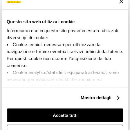
00243
Colore:
Finitura:
Avorio
naturale
Questo sito web utilizza i cookie
Tipologia:
Aspetto superficiale:
Informiamo che in questo sito possono essere utilizzati
Pezzi Speciali
opaco
diversi tipi di cookie:
Formato:
Stonalizzazione:
Cookie tecnici: necessari per ottimizzare la
120.0x32.5
V2
navigazione e fornire eventuali servizi richiesti dall’utente.
Per questi cookie non occorre l’acquisizione del tuo
Unità di misura:
PZ
consenso.
Cookie analytics/statistici: equiparati ai tecnici, sono
necessari per elaborare statistiche anonime ed
aggregate, al fine di ottimizzare il sito. Per questi cookie
non occorre l’acquisizione del tuo consenso.
Mostra dettagli
Share:
Cookie di profilazione/marketing: sono utilizzati, solo
previo tuo consenso, per esaminare le tue abitudini di
navigazione e mostrarti quindi avvisi pubblicitari mirati, in
Accetta tutti
linea con le tue preferenze.
Ti chiediamo di effettuare le tue scelte sull’utilizzo dei