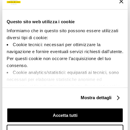
200796 | CLOSER 36W
Collezione
Questo sito web utilizza i cookie
00243
Informiamo che in questo sito possono essere utilizzati
diversi tipi di cookie:
Colore:
Finitura:
Cookie tecnici: necessari per ottimizzare la
Bianco
naturale
navigazione e fornire eventuali servizi richiesti dall’utente.
Tipologia:
Aspetto superficiale:
Per questi cookie non occorre l’acquisizione del tuo
Fondo
opaco
consenso.
Formato:
Stonalizzazione:
Cookie analytics/statistici: equiparati ai tecnici, sono
30.0x60.0
V2
necessari per elaborare statistiche anonime ed
Unità di misura:
aggregate, al fine di ottimizzare il sito. Per questi cookie
MQ
non occorre l’acquisizione del tuo consenso.
Mostra dettagli
Cookie di profilazione/marketing: sono utilizzati, solo
previo tuo consenso, per esaminare le tue abitudini di
navigazione e mostrarti quindi avvisi pubblicitari mirati, in
Accetta tutti
linea con le tue preferenze.
Share:
Ti chiediamo di effettuare le tue scelte sull’utilizzo dei