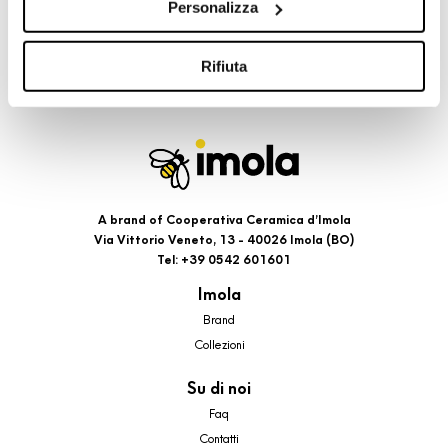
Personalizza
cookie di profilazione, selezionando uno dei bottoni sotto
riportati. Puoi avere maggiori dettagli visionando
l’Informativa estesa cookie. La chiusura del presente
Rifiuta
banner comporterà il permanere dei soli cookie tecnici ed
analytics, per i quali non occorre il tuo consenso. Potrai
comunque modificare le tue scelte in qualsiasi momento,
accedendo al link presente nel footer.
A brand of Cooperativa Ceramica d’Imola
Via Vittorio Veneto, 13 - 40026 Imola (BO)
Tel: +39 0542 601601
Imola
Brand
Collezioni
Su di noi
Faq
Contatti