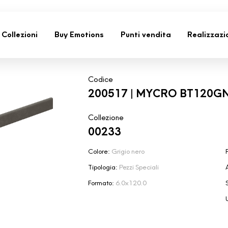
Collezioni
Buy Emotions
Punti vendita
Realizzazi
Codice
200517 | MYCRO BT120G
Collezione
00233
Colore:
Grigio nero
F
Tipologia:
Pezzi Speciali
Formato:
6.0x120.0