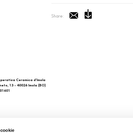
Share:
perativa Ceramica d’Imola
neto, 13 - 40026 Imola (BO)
601601
 di noi
Download
 cookie