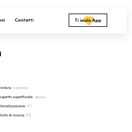
oni
Contatti
Ti imolo App
N
initura:
naturale
Aspetto superficiale:
opaco
Stonalizzazione:
V1
Unità di misura:
PZ