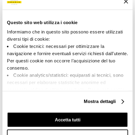
00237
Colore:
Finitura:
Bianco
naturale
Questo sito web utilizza i cookie
Tipologia:
Aspetto superficiale:
Informiamo che in questo sito possono essere utilizzati
Pezzi Speciali
opaco
diversi tipi di cookie:
Formato:
Stonalizzazione:
Cookie tecnici: necessari per ottimizzare la
6.0x120.0
V2
navigazione e fornire eventuali servizi richiesti dall’utente.
Per questi cookie non occorre l’acquisizione del tuo
Unità di misura:
PZ
consenso.
Cookie analytics/statistici: equiparati ai tecnici, sono
necessari per elaborare statistiche anonime ed
aggregate, al fine di ottimizzare il sito. Per questi cookie
non occorre l’acquisizione del tuo consenso.
Mostra dettagli
Share:
Cookie di profilazione/marketing: sono utilizzati, solo
previo tuo consenso, per esaminare le tue abitudini di
navigazione e mostrarti quindi avvisi pubblicitari mirati, in
Accetta tutti
linea con le tue preferenze.
Ti chiediamo di effettuare le tue scelte sull’utilizzo dei