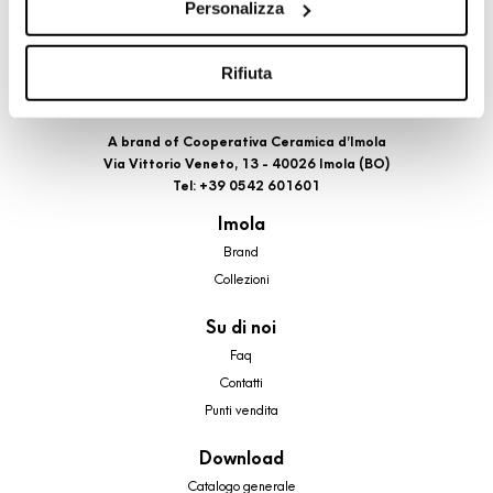
Personalizza
cookie di profilazione, selezionando uno dei bottoni sotto
riportati. Puoi avere maggiori dettagli visionando
l’Informativa estesa cookie. La chiusura del presente
Rifiuta
banner comporterà il permanere dei soli cookie tecnici ed
analytics, per i quali non occorre il tuo consenso. Potrai
A brand of Cooperativa Ceramica d’Imola
comunque modificare le tue scelte in qualsiasi momento,
Via Vittorio Veneto, 13 - 40026 Imola (BO)
accedendo al link presente nel footer.
Tel: +39 0542 601601
Imola
Brand
Collezioni
Su di noi
Faq
Contatti
Punti vendita
Download
Catalogo generale