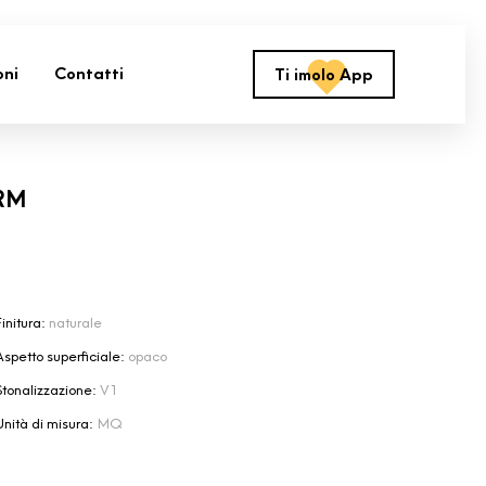
oni
Contatti
Ti imolo App
RM
initura:
naturale
Aspetto superficiale:
opaco
Stonalizzazione:
V1
Unità di misura:
MQ