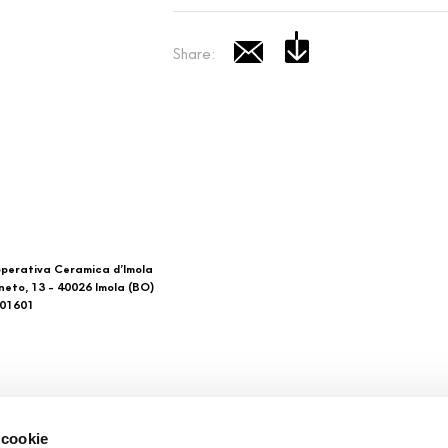
Share:
perativa Ceramica d’Imola
neto, 13 - 40026 Imola (BO)
601601
 di noi
Download
 cookie