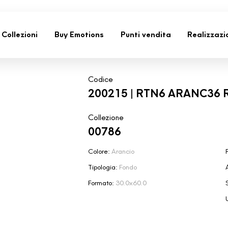
Collezioni
Buy Emotions
Punti vendita
Realizzazi
Codice
200215 | RTN6 ARANC36 
Collezione
00786
Colore:
Arancio
F
Tipologia:
Fondo
Formato:
30.0x60.0