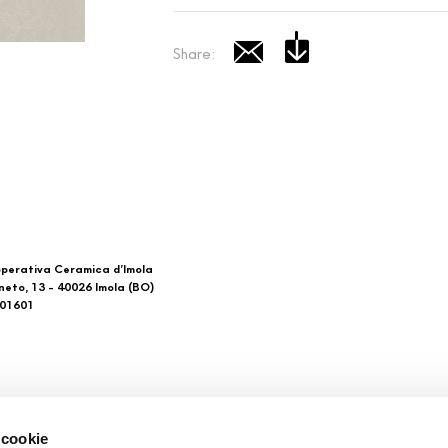
Share:
perativa Ceramica d’Imola
neto, 13 - 40026 Imola (BO)
601601
 di noi
Download
 cookie