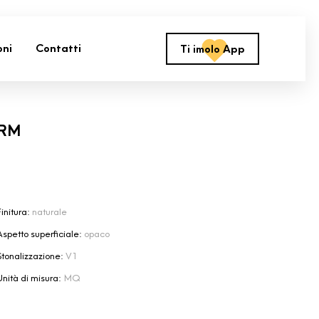
oni
Contatti
Ti imolo App
 RM
initura:
naturale
Aspetto superficiale:
opaco
Stonalizzazione:
V1
Unità di misura:
MQ