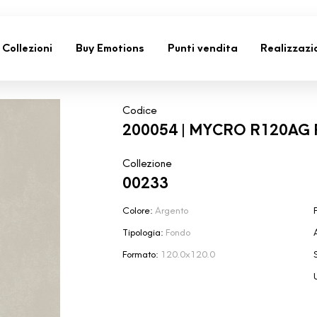
Collezioni
Buy Emotions
Punti vendita
Realizzazi
Codice
200054 | MYCRO R120AG
Collezione
00233
Colore:
Argento
F
Tipologia:
Fondo
Formato:
120.0x120.0