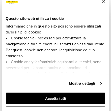
Tipologia:
Aspetto superficiale:
Pezzi Speciali
opaco
Formato:
Stonalizzazione:
Questo sito web utilizza i cookie
90.0x90.0
V2
Informiamo che in questo sito possono essere utilizzati
Unità di misura:
diversi tipi di cookie:
PZ
Cookie tecnici: necessari per ottimizzare la
navigazione e fornire eventuali servizi richiesti dall’utente.
Per questi cookie non occorre l’acquisizione del tuo
consenso.
Cookie analytics/statistici: equiparati ai tecnici, sono
Share:
necessari per elaborare statistiche anonime ed
aggregate, al fine di ottimizzare il sito. Per questi cookie
non occorre l’acquisizione del tuo consenso.
Mostra dettagli
Cookie di profilazione/marketing: sono utilizzati, solo
previo tuo consenso, per esaminare le tue abitudini di
navigazione e mostrarti quindi avvisi pubblicitari mirati, in
Accetta tutti
linea con le tue preferenze.
Ti chiediamo di effettuare le tue scelte sull’utilizzo dei