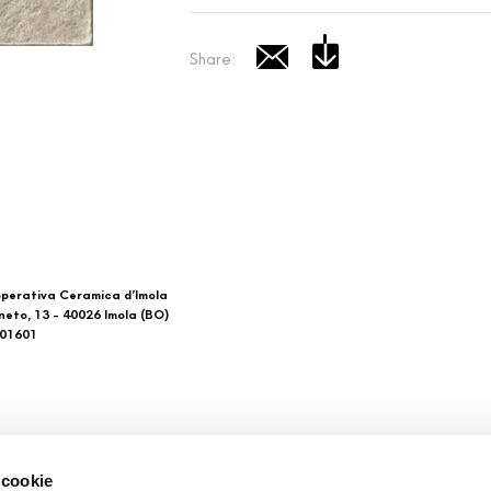
Share:
perativa Ceramica d’Imola
neto, 13 - 40026 Imola (BO)
601601
 di noi
Download
 cookie