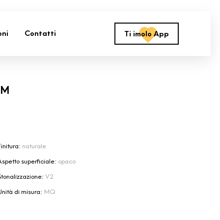
oni
Contatti
Ti imolo App
RM
initura:
naturale
Aspetto superficiale:
opaco
Stonalizzazione:
V2
Unità di misura:
MQ