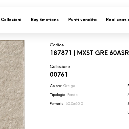
Collezioni
Buy Emotions
Punti vendita
Realizzazi
Codice
187871 | MXST GRE 60AS
Collezione
00761
Colore:
Greige
F
Tipologia:
Fondo
Formato:
60.0x60.0