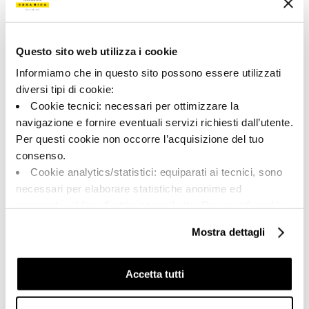
Collezione
00761
Questo sito web utilizza i cookie
Colore:
Finitura:
Terracotta
naturale
Informiamo che in questo sito possono essere utilizzati
diversi tipi di cookie:
Tipologia:
Aspetto superficiale:
Fondo
opaco
Cookie tecnici: necessari per ottimizzare la
navigazione e fornire eventuali servizi richiesti dall’utente.
Formato:
Stonalizzazione:
Per questi cookie non occorre l’acquisizione del tuo
20.0x30.0
V3
consenso.
Unità di misura:
Cookie analytics/statistici: equiparati ai tecnici, sono
MQ
necessari per elaborare statistiche anonime ed
aggregate, al fine di ottimizzare il sito. Per questi cookie
non occorre l’acquisizione del tuo consenso.
Mostra dettagli
Cookie di profilazione/marketing: sono utilizzati, solo
previo tuo consenso, per esaminare le tue abitudini di
Share:
navigazione e mostrarti quindi avvisi pubblicitari mirati, in
Accetta tutti
linea con le tue preferenze.
Ti chiediamo di effettuare le tue scelte sull’utilizzo dei