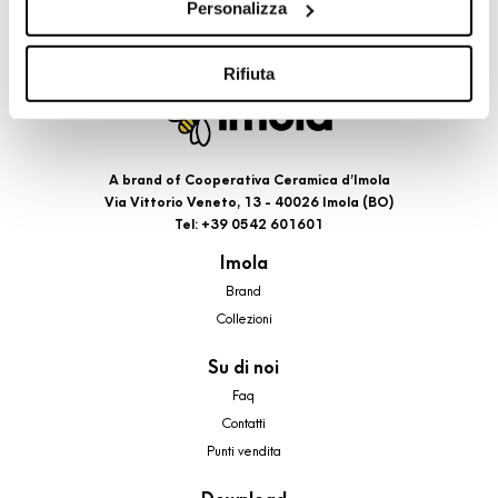
Personalizza
cookie di profilazione, selezionando uno dei bottoni sotto
riportati. Puoi avere maggiori dettagli visionando
l’Informativa estesa cookie. La chiusura del presente
Rifiuta
banner comporterà il permanere dei soli cookie tecnici ed
analytics, per i quali non occorre il tuo consenso. Potrai
comunque modificare le tue scelte in qualsiasi momento,
accedendo al link presente nel footer.
A brand of Cooperativa Ceramica d’Imola
Via Vittorio Veneto, 13 - 40026 Imola (BO)
Tel: +39 0542 601601
Imola
Brand
Collezioni
Su di noi
Faq
Contatti
Punti vendita