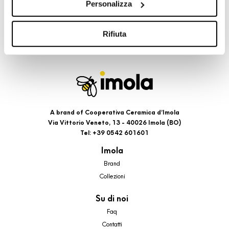
Personalizza
cookie di profilazione, selezionando uno dei bottoni sotto
riportati. Puoi avere maggiori dettagli visionando
l’Informativa estesa cookie. La chiusura del presente
Rifiuta
banner comporterà il permanere dei soli cookie tecnici ed
analytics, per i quali non occorre il tuo consenso. Potrai
comunque modificare le tue scelte in qualsiasi momento,
accedendo al link presente nel footer.
A brand of Cooperativa Ceramica d’Imola
Via Vittorio Veneto, 13 - 40026 Imola (BO)
Tel: +39 0542 601601
Imola
Brand
Collezioni
Su di noi
Faq
Contatti