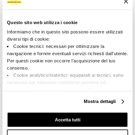
184933 | PIASEN 60 RM
Collezione
Questo sito web utilizza i cookie
00785
Informiamo che in questo sito possono essere utilizzati
diversi tipi di cookie:
Colore:
Finitura:
Cookie tecnici: necessari per ottimizzare la
Beige grigio
naturale
navigazione e fornire eventuali servizi richiesti dall’utente.
Tipologia:
Aspetto superficiale:
Per questi cookie non occorre l’acquisizione del tuo
Fondo
opaco
consenso.
Formato:
Stonalizzazione:
Cookie analytics/statistici: equiparati ai tecnici, sono
60.0x60.0
V2
necessari per elaborare statistiche anonime ed
Unità di misura:
aggregate, al fine di ottimizzare il sito. Per questi cookie
MQ
non occorre l’acquisizione del tuo consenso.
Mostra dettagli
Cookie di profilazione/marketing: sono utilizzati, solo
previo tuo consenso, per esaminare le tue abitudini di
navigazione e mostrarti quindi avvisi pubblicitari mirati, in
Accetta tutti
linea con le tue preferenze.
Share:
Ti chiediamo di effettuare le tue scelte sull’utilizzo dei