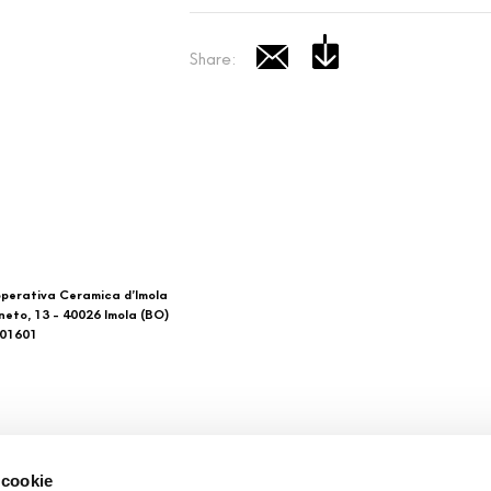
Share:
perativa Ceramica d’Imola
neto, 13 - 40026 Imola (BO)
601601
 di noi
Download
 cookie