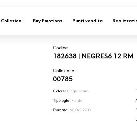
Collezioni
Buy Emotions
Punti vendita
Realizzazi
Codice
182638 | NEGRES6 12 RM
Collezione
00785
Colore:
Grigio scuro
F
Tipologia:
Fondo
Formato:
60.0x120.0