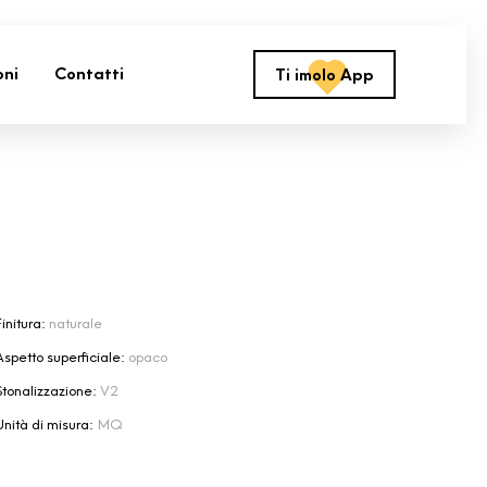
oni
Contatti
Ti imolo App
initura:
naturale
Aspetto superficiale:
opaco
Stonalizzazione:
V2
Unità di misura:
MQ