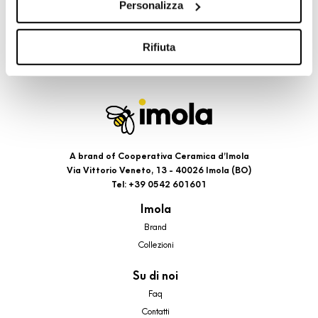
Personalizza
cookie di profilazione, selezionando uno dei bottoni sotto
riportati. Puoi avere maggiori dettagli visionando
l’Informativa estesa cookie. La chiusura del presente
Rifiuta
banner comporterà il permanere dei soli cookie tecnici ed
analytics, per i quali non occorre il tuo consenso. Potrai
comunque modificare le tue scelte in qualsiasi momento,
accedendo al link presente nel footer.
A brand of Cooperativa Ceramica d’Imola
Via Vittorio Veneto, 13 - 40026 Imola (BO)
Tel: +39 0542 601601
Imola
Brand
Collezioni
Su di noi
Faq
Contatti