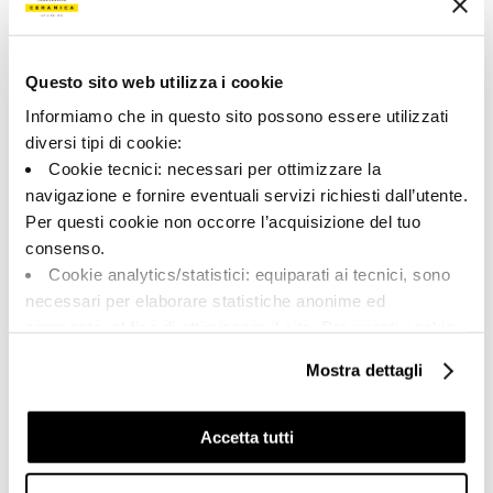
177724 | A.UP 90NO AS RM
Collezione
Questo sito web utilizza i cookie
00791
Informiamo che in questo sito possono essere utilizzati
diversi tipi di cookie:
Colore:
Finitura:
Cookie tecnici: necessari per ottimizzare la
Nocciola
naturale
navigazione e fornire eventuali servizi richiesti dall’utente.
Tipologia:
Aspetto superficiale:
Per questi cookie non occorre l’acquisizione del tuo
Fondo
opaco
consenso.
Formato:
Stonalizzazione:
Cookie analytics/statistici: equiparati ai tecnici, sono
90.0x90.0
V2
necessari per elaborare statistiche anonime ed
Unità di misura:
aggregate, al fine di ottimizzare il sito. Per questi cookie
MQ
non occorre l’acquisizione del tuo consenso.
Mostra dettagli
Cookie di profilazione/marketing: sono utilizzati, solo
previo tuo consenso, per esaminare le tue abitudini di
navigazione e mostrarti quindi avvisi pubblicitari mirati, in
Accetta tutti
linea con le tue preferenze.
Share:
Ti chiediamo di effettuare le tue scelte sull’utilizzo dei