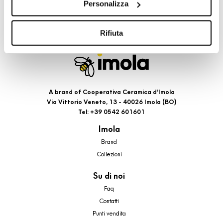
Personalizza
cookie di profilazione, selezionando uno dei bottoni sotto
riportati. Puoi avere maggiori dettagli visionando
l’Informativa estesa cookie. La chiusura del presente
Rifiuta
banner comporterà il permanere dei soli cookie tecnici ed
analytics, per i quali non occorre il tuo consenso. Potrai
comunque modificare le tue scelte in qualsiasi momento,
accedendo al link presente nel footer.
A brand of Cooperativa Ceramica d’Imola
Via Vittorio Veneto, 13 - 40026 Imola (BO)
Tel: +39 0542 601601
Imola
Brand
Collezioni
Su di noi
Faq
Contatti
Punti vendita