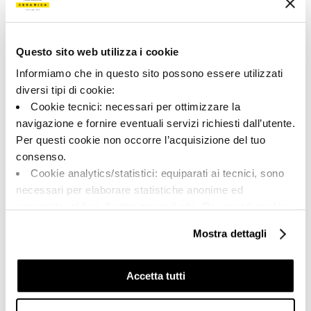
Collezione
00761
Questo sito web utilizza i cookie
Informiamo che in questo sito possono essere utilizzati
Colore:
Finitura:
Grigio
naturale
diversi tipi di cookie:
Cookie tecnici: necessari per ottimizzare la
Tipologia:
Aspetto superficiale:
Pezzi Speciali
opaco
navigazione e fornire eventuali servizi richiesti dall’utente.
Per questi cookie non occorre l’acquisizione del tuo
Formato:
Stonalizzazione:
consenso.
20.0x30.0
V3
Cookie analytics/statistici: equiparati ai tecnici, sono
Unità di misura:
necessari per elaborare statistiche anonime ed
PZ
aggregate, al fine di ottimizzare il sito. Per questi cookie
non occorre l’acquisizione del tuo consenso.
Mostra dettagli
Cookie di profilazione/marketing: sono utilizzati, solo
previo tuo consenso, per esaminare le tue abitudini di
navigazione e mostrarti quindi avvisi pubblicitari mirati, in
Share:
Accetta tutti
linea con le tue preferenze.
Ti chiediamo di effettuare le tue scelte sull’utilizzo dei