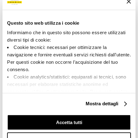
175660 | IRI GR6 12 RM
Collezione
Questo sito web utilizza i cookie
00715
Informiamo che in questo sito possono essere utilizzati
diversi tipi di cookie:
Colore:
Finitura:
Cookie tecnici: necessari per ottimizzare la
Verde
naturale
navigazione e fornire eventuali servizi richiesti dall’utente.
Tipologia:
Aspetto superficiale:
Per questi cookie non occorre l’acquisizione del tuo
Fondo
opaco
consenso.
Formato:
Stonalizzazione:
Cookie analytics/statistici: equiparati ai tecnici, sono
60.0x120.0
V2
necessari per elaborare statistiche anonime ed
Unità di misura:
aggregate, al fine di ottimizzare il sito. Per questi cookie
MQ
non occorre l’acquisizione del tuo consenso.
Mostra dettagli
Cookie di profilazione/marketing: sono utilizzati, solo
previo tuo consenso, per esaminare le tue abitudini di
navigazione e mostrarti quindi avvisi pubblicitari mirati, in
Accetta tutti
linea con le tue preferenze.
Share:
Ti chiediamo di effettuare le tue scelte sull’utilizzo dei