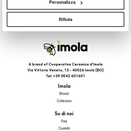
Personalizza
cookie di profilazione, selezionando uno dei bottoni sotto
riportati. Puoi avere maggiori dettagli visionando
l’Informativa estesa cookie. La chiusura del presente
Rifiuta
banner comporterà il permanere dei soli cookie tecnici ed
analytics, per i quali non occorre il tuo consenso. Potrai
comunque modificare le tue scelte in qualsiasi momento,
accedendo al link presente nel footer.
A brand of Cooperativa Ceramica d’Imola
Via Vittorio Veneto, 13 - 40026 Imola (BO)
Tel: +39 0542 601601
Imola
Brand
Collezioni
Su di noi
Faq
Contatti