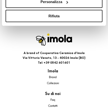
Personalizza
cookie di profilazione, selezionando uno dei bottoni sotto
riportati. Puoi avere maggiori dettagli visionando
l’Informativa estesa cookie. La chiusura del presente
Rifiuta
banner comporterà il permanere dei soli cookie tecnici ed
analytics, per i quali non occorre il tuo consenso. Potrai
comunque modificare le tue scelte in qualsiasi momento,
accedendo al link presente nel footer.
A brand of Cooperativa Ceramica d’Imola
Via Vittorio Veneto, 13 - 40026 Imola (BO)
Tel: +39 0542 601601
Imola
Brand
Collezioni
Su di noi
Faq
Contatti