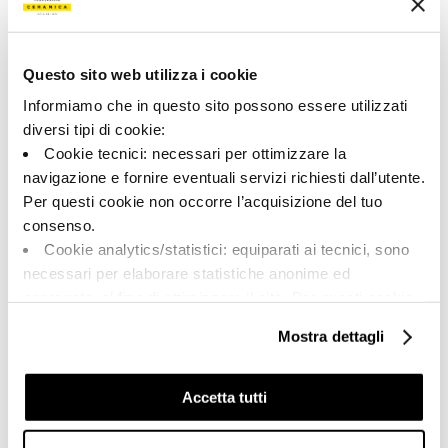
175606 | BLOX 60BS AS RM
Collezione
Questo sito web utilizza i cookie
00746
Informiamo che in questo sito possono essere utilizzati
diversi tipi di cookie:
Colore:
Finitura:
Cookie tecnici: necessari per ottimizzare la
Beige scuro
naturale
navigazione e fornire eventuali servizi richiesti dall’utente.
Tipologia:
Aspetto superficiale:
Per questi cookie non occorre l’acquisizione del tuo
Fondo
opaco
consenso.
Formato:
Stonalizzazione:
Cookie analytics/statistici: equiparati ai tecnici, sono
60.0x60.0
V2
necessari per elaborare statistiche anonime ed
Unità di misura:
aggregate, al fine di ottimizzare il sito. Per questi cookie
MQ
non occorre l’acquisizione del tuo consenso.
Mostra dettagli
Cookie di profilazione/marketing: sono utilizzati, solo
previo tuo consenso, per esaminare le tue abitudini di
navigazione e mostrarti quindi avvisi pubblicitari mirati, in
Accetta tutti
linea con le tue preferenze.
Share:
Ti chiediamo di effettuare le tue scelte sull’utilizzo dei