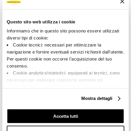
Tipologia:
Aspetto superficiale:
Pezzi Speciali
opaco
Formato:
Stonalizzazione:
120.0x32.5
V2
Questo sito web utilizza i cookie
Informiamo che in questo sito possono essere utilizzati
Unità di misura:
PZ
diversi tipi di cookie:
Cookie tecnici: necessari per ottimizzare la
navigazione e fornire eventuali servizi richiesti dall’utente.
Per questi cookie non occorre l’acquisizione del tuo
consenso.
Share:
Cookie analytics/statistici: equiparati ai tecnici, sono
necessari per elaborare statistiche anonime ed
aggregate, al fine di ottimizzare il sito. Per questi cookie
non occorre l’acquisizione del tuo consenso.
Mostra dettagli
Cookie di profilazione/marketing: sono utilizzati, solo
previo tuo consenso, per esaminare le tue abitudini di
navigazione e mostrarti quindi avvisi pubblicitari mirati, in
Accetta tutti
linea con le tue preferenze.
Ti chiediamo di effettuare le tue scelte sull’utilizzo dei