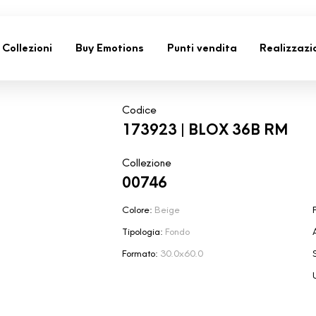
Collezioni
Buy Emotions
Punti vendita
Realizzazi
Codice
173923 | BLOX 36B RM
Collezione
00746
Colore:
Beige
F
Tipologia:
Fondo
Formato:
30.0x60.0