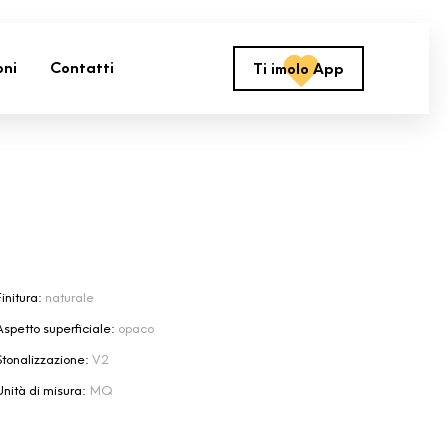
oni
Contatti
Ti imolo App
initura:
naturale
Aspetto superficiale:
opaco
Stonalizzazione:
V2
Unità di misura:
MQ