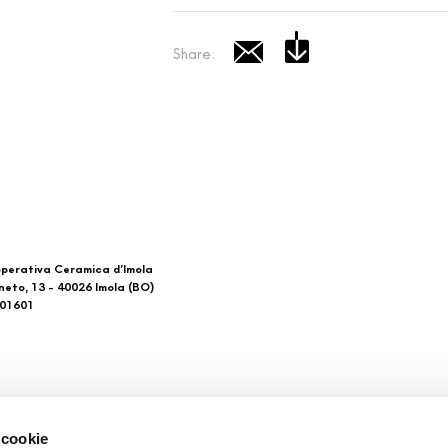
Share:
perativa Ceramica d’Imola
neto, 13 - 40026 Imola (BO)
601601
 di noi
Download
 cookie