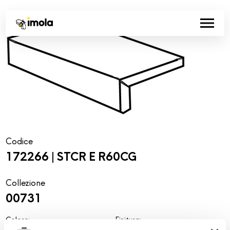
Codice
172266 | STCR E R60CG
Collezione
00731
Colore:
Finitura:
Camargue
naturale