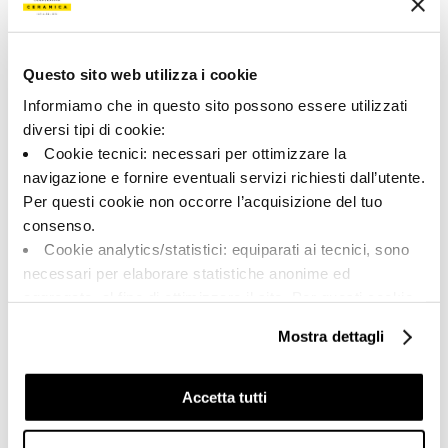
Tipologia:
Aspetto superficiale:
Pezzi Speciali
opaco
Questo sito web utilizza i cookie
Formato:
Stonalizzazione:
20.0x60.0
V2
Informiamo che in questo sito possono essere utilizzati
diversi tipi di cookie:
Unità di misura:
PZ
Cookie tecnici: necessari per ottimizzare la
navigazione e fornire eventuali servizi richiesti dall’utente.
Per questi cookie non occorre l’acquisizione del tuo
consenso.
Cookie analytics/statistici: equiparati ai tecnici, sono
Share:
necessari per elaborare statistiche anonime ed
aggregate, al fine di ottimizzare il sito. Per questi cookie
non occorre l’acquisizione del tuo consenso.
Mostra dettagli
Cookie di profilazione/marketing: sono utilizzati, solo
previo tuo consenso, per esaminare le tue abitudini di
navigazione e mostrarti quindi avvisi pubblicitari mirati, in
Accetta tutti
linea con le tue preferenze.
Ti chiediamo di effettuare le tue scelte sull’utilizzo dei