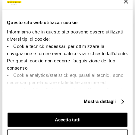
172240 | MK.INV WH6 30
Collezione
Questo sito web utilizza i cookie
00715
Informiamo che in questo sito possono essere utilizzati
diversi tipi di cookie:
Colore:
Finitura:
Cookie tecnici: necessari per ottimizzare la
Bianco
naturale
navigazione e fornire eventuali servizi richiesti dall’utente.
Tipologia:
Aspetto superficiale:
Per questi cookie non occorre l’acquisizione del tuo
Fondo
opaco
consenso.
Formato:
Stonalizzazione:
Cookie analytics/statistici: equiparati ai tecnici, sono
30.0x30.0
V2
necessari per elaborare statistiche anonime ed
Unità di misura:
aggregate, al fine di ottimizzare il sito. Per questi cookie
MQ
non occorre l’acquisizione del tuo consenso.
Mostra dettagli
Cookie di profilazione/marketing: sono utilizzati, solo
previo tuo consenso, per esaminare le tue abitudini di
navigazione e mostrarti quindi avvisi pubblicitari mirati, in
Accetta tutti
linea con le tue preferenze.
Share:
Ti chiediamo di effettuare le tue scelte sull’utilizzo dei