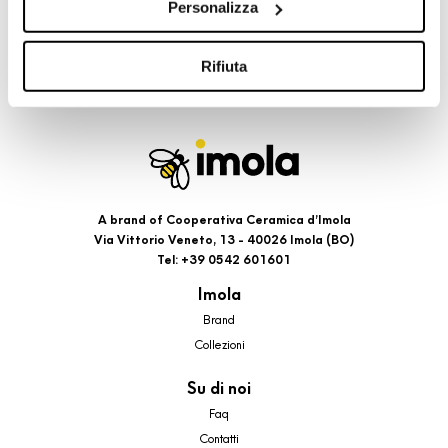
Personalizza
cookie di profilazione, selezionando uno dei bottoni sotto
riportati. Puoi avere maggiori dettagli visionando
l’Informativa estesa cookie. La chiusura del presente
Rifiuta
banner comporterà il permanere dei soli cookie tecnici ed
analytics, per i quali non occorre il tuo consenso. Potrai
comunque modificare le tue scelte in qualsiasi momento,
accedendo al link presente nel footer.
A brand of Cooperativa Ceramica d’Imola
Via Vittorio Veneto, 13 - 40026 Imola (BO)
Tel: +39 0542 601601
Imola
Brand
Collezioni
Su di noi
Faq
Contatti