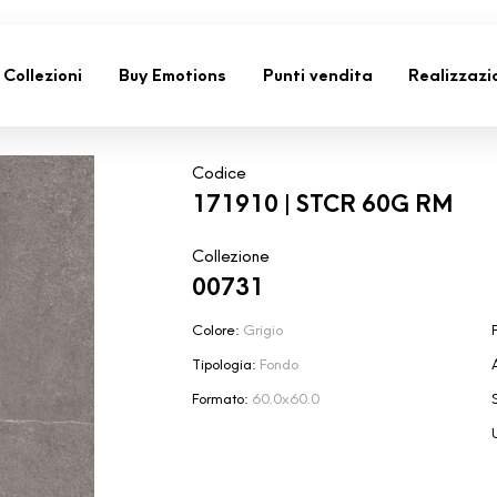
Collezioni
Buy Emotions
Punti vendita
Realizzazi
Codice
171910 | STCR 60G RM
Collezione
00731
Colore:
Grigio
F
Tipologia:
Fondo
Formato:
60.0x60.0