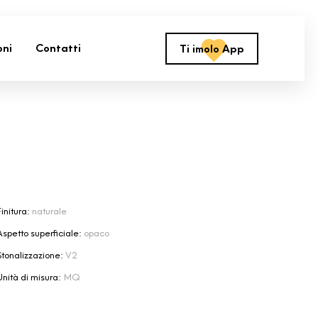
oni
Contatti
Ti imolo App
initura:
naturale
Aspetto superficiale:
opaco
Stonalizzazione:
V2
Unità di misura:
MQ