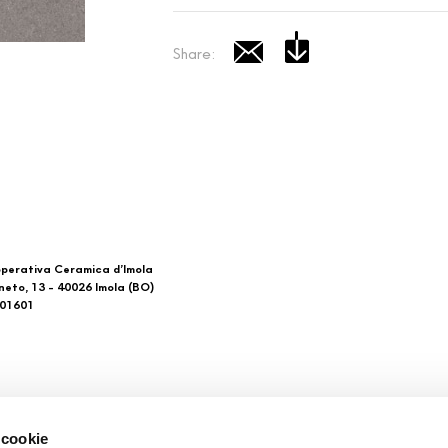
Share:
perativa Ceramica d’Imola
neto, 13 - 40026 Imola (BO)
601601
 di noi
Download
 cookie