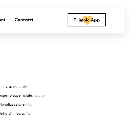
oni
Contatti
Ti imolo App
initura:
naturale
Aspetto superficiale:
opaco
Stonalizzazione:
V2
Unità di misura:
PZ