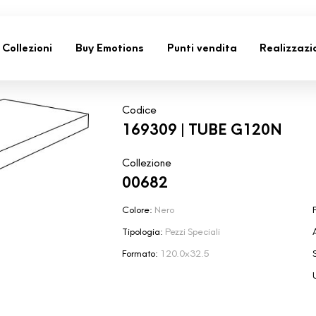
Collezioni
Buy Emotions
Punti vendita
Realizzazi
Codice
169309 | TUBE G120N
Collezione
00682
Colore:
Nero
F
Tipologia:
Pezzi Speciali
Formato:
120.0x32.5