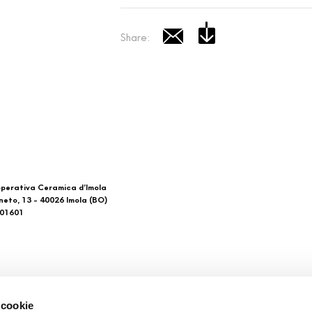
Share:
perativa Ceramica d’Imola
neto, 13 - 40026 Imola (BO)
601601
 di noi
Download
 cookie