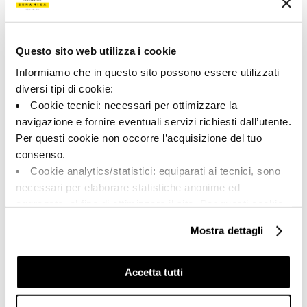
Tipologia:
Aspetto superficiale:
Pezzi Speciali
opaco
Formato:
Stonalizzazione:
Questo sito web utilizza i cookie
30.0x60.0
V1
Informiamo che in questo sito possono essere utilizzati
Unità di misura:
diversi tipi di cookie:
PZ
Cookie tecnici: necessari per ottimizzare la
navigazione e fornire eventuali servizi richiesti dall’utente.
Per questi cookie non occorre l’acquisizione del tuo
consenso.
Cookie analytics/statistici: equiparati ai tecnici, sono
Share:
necessari per elaborare statistiche anonime ed
aggregate, al fine di ottimizzare il sito. Per questi cookie
non occorre l’acquisizione del tuo consenso.
Mostra dettagli
Cookie di profilazione/marketing: sono utilizzati, solo
previo tuo consenso, per esaminare le tue abitudini di
navigazione e mostrarti quindi avvisi pubblicitari mirati, in
Accetta tutti
linea con le tue preferenze.
Ti chiediamo di effettuare le tue scelte sull’utilizzo dei