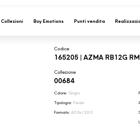
Collezioni
Buy Emotions
Punti vendita
Realizzazi
Codice
165205 | AZMA RB12G RM
Collezione
00684
Colore:
Grigio
F
Tipologia:
Fondo
Formato:
60.0x120.0