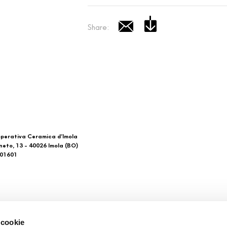
Share:
perativa Ceramica d’Imola
neto, 13 - 40026 Imola (BO)
601601
 di noi
Download
 cookie