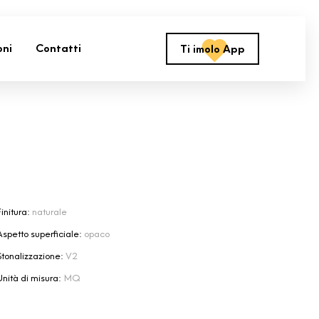
oni
Contatti
Ti imolo App
initura:
naturale
Aspetto superficiale:
opaco
Stonalizzazione:
V2
Unità di misura:
MQ