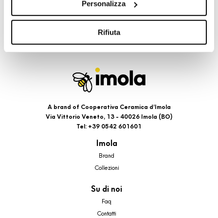
Personalizza
cookie di profilazione, selezionando uno dei bottoni sotto
riportati. Puoi avere maggiori dettagli visionando
l’Informativa estesa cookie. La chiusura del presente
Rifiuta
banner comporterà il permanere dei soli cookie tecnici ed
analytics, per i quali non occorre il tuo consenso. Potrai
comunque modificare le tue scelte in qualsiasi momento,
accedendo al link presente nel footer.
A brand of Cooperativa Ceramica d’Imola
Via Vittorio Veneto, 13 - 40026 Imola (BO)
Tel: +39 0542 601601
Imola
Brand
Collezioni
Su di noi
Faq
Contatti