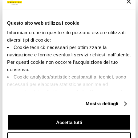
165198 | AZMA 12CG RM
Collezione
Questo sito web utilizza i cookie
00684
Informiamo che in questo sito possono essere utilizzati
diversi tipi di cookie:
Colore:
Finitura:
Cookie tecnici: necessari per ottimizzare la
Camargue
naturale
navigazione e fornire eventuali servizi richiesti dall’utente.
Tipologia:
Aspetto superficiale:
Per questi cookie non occorre l’acquisizione del tuo
Fondo
opaco
consenso.
Formato:
Stonalizzazione:
Cookie analytics/statistici: equiparati ai tecnici, sono
60.0x120.0
V2
necessari per elaborare statistiche anonime ed
Unità di misura:
aggregate, al fine di ottimizzare il sito. Per questi cookie
MQ
non occorre l’acquisizione del tuo consenso.
Mostra dettagli
Cookie di profilazione/marketing: sono utilizzati, solo
previo tuo consenso, per esaminare le tue abitudini di
navigazione e mostrarti quindi avvisi pubblicitari mirati, in
Accetta tutti
linea con le tue preferenze.
Share:
Ti chiediamo di effettuare le tue scelte sull’utilizzo dei