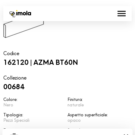
Codice
162120 | AZMA BT60N
Collezione
00684
Colore:
Finitura:
Nero
naturale
Tipologia:
Aspetto superficiale:
Pezzi Speciali
opaco
Formato:
Stonalizzazione: