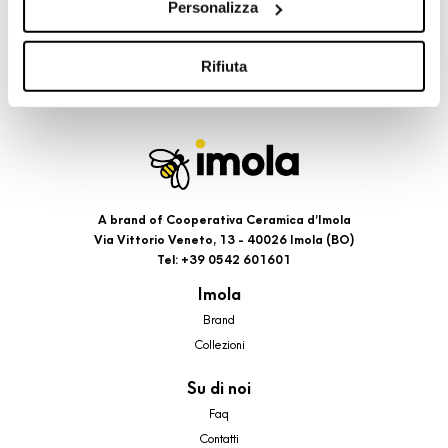
Personalizza
cookie di profilazione, selezionando uno dei bottoni sotto
riportati. Puoi avere maggiori dettagli visionando
l’Informativa estesa cookie. La chiusura del presente
Rifiuta
banner comporterà il permanere dei soli cookie tecnici ed
analytics, per i quali non occorre il tuo consenso. Potrai
comunque modificare le tue scelte in qualsiasi momento,
accedendo al link presente nel footer.
A brand of Cooperativa Ceramica d’Imola
Via Vittorio Veneto, 13 - 40026 Imola (BO)
Tel: +39 0542 601601
Imola
Brand
Collezioni
Su di noi
Faq
Contatti