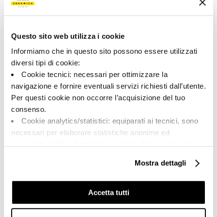
160474 | AZMA 36CG RM
Collezione
Questo sito web utilizza i cookie
00684
Informiamo che in questo sito possono essere utilizzati
diversi tipi di cookie:
Colore:
Finitura:
Cookie tecnici: necessari per ottimizzare la
Camargue
naturale
navigazione e fornire eventuali servizi richiesti dall’utente.
Tipologia:
Aspetto superficiale:
Per questi cookie non occorre l’acquisizione del tuo
Fondo
opaco
consenso.
Formato:
Stonalizzazione:
Cookie analytics/statistici: equiparati ai tecnici, sono
30.0x60.0
V2
necessari per elaborare statistiche anonime ed
Unità di misura:
aggregate, al fine di ottimizzare il sito. Per questi cookie
MQ
non occorre l’acquisizione del tuo consenso.
Mostra dettagli
Cookie di profilazione/marketing: sono utilizzati, solo
previo tuo consenso, per esaminare le tue abitudini di
navigazione e mostrarti quindi avvisi pubblicitari mirati, in
Accetta tutti
linea con le tue preferenze.
Share:
Ti chiediamo di effettuare le tue scelte sull’utilizzo dei