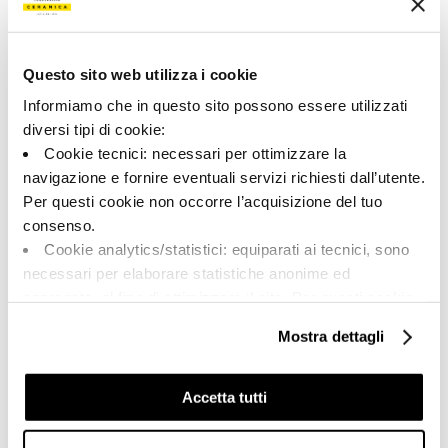
160446 | AZMA 60G RM
Collezione
Questo sito web utilizza i cookie
00684
Informiamo che in questo sito possono essere utilizzati
diversi tipi di cookie:
Colore:
Finitura:
Cookie tecnici: necessari per ottimizzare la
Grigio
naturale
navigazione e fornire eventuali servizi richiesti dall’utente.
Tipologia:
Aspetto superficiale:
Per questi cookie non occorre l’acquisizione del tuo
Fondo
opaco
consenso.
Formato:
Stonalizzazione:
Cookie analytics/statistici: equiparati ai tecnici, sono
60.0x60.0
V2
necessari per elaborare statistiche anonime ed
Unità di misura:
aggregate, al fine di ottimizzare il sito. Per questi cookie
MQ
non occorre l’acquisizione del tuo consenso.
Mostra dettagli
Cookie di profilazione/marketing: sono utilizzati, solo
previo tuo consenso, per esaminare le tue abitudini di
navigazione e mostrarti quindi avvisi pubblicitari mirati, in
Accetta tutti
linea con le tue preferenze.
Share:
Ti chiediamo di effettuare le tue scelte sull’utilizzo dei