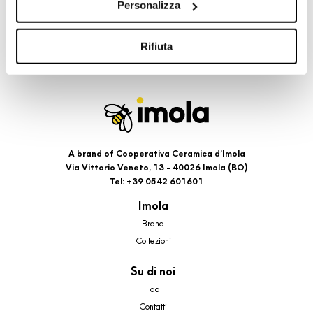
Personalizza
cookie di profilazione, selezionando uno dei bottoni sotto
riportati. Puoi avere maggiori dettagli visionando
l’Informativa estesa cookie. La chiusura del presente
Rifiuta
banner comporterà il permanere dei soli cookie tecnici ed
analytics, per i quali non occorre il tuo consenso. Potrai
comunque modificare le tue scelte in qualsiasi momento,
accedendo al link presente nel footer.
A brand of Cooperativa Ceramica d’Imola
Via Vittorio Veneto, 13 - 40026 Imola (BO)
Tel: +39 0542 601601
Imola
Brand
Collezioni
Su di noi
Faq
Contatti