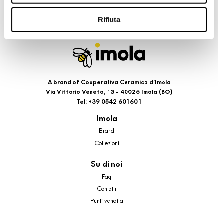
riportati. Puoi avere maggiori dettagli visionando
l’Informativa estesa cookie. La chiusura del presente
Rifiuta
banner comporterà il permanere dei soli cookie tecnici ed
analytics, per i quali non occorre il tuo consenso. Potrai
comunque modificare le tue scelte in qualsiasi momento,
accedendo al link presente nel footer.
A brand of Cooperativa Ceramica d’Imola
Via Vittorio Veneto, 13 - 40026 Imola (BO)
Tel: +39 0542 601601
Imola
Brand
Collezioni
Su di noi
Faq
Contatti
Punti vendita