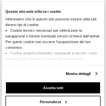
142756 | M2.0 36GHL
Questo sito web utilizza i cookie
Collezione
Informiamo che in questo sito possono essere utilizzati
00308
diversi tipi di cookie:
Cookie tecnici: necessari per ottimizzare la
Colore:
Finitura:
navigazione e fornire eventuali servizi richiesti dall’utente.
Ghiaccio
levigato
Per questi cookie non occorre l’acquisizione del tuo
Tipologia:
Stonalizzazione:
consenso.
Fondo
V2
Cookie analytics/statistici: equiparati ai tecnici, sono
Formato:
Unità di misura:
necessari per elaborare statistiche anonime ed
30.0x60.0
MQ
aggregate, al fine di ottimizzare il sito. Per questi cookie
non occorre l’acquisizione del tuo consenso.
Mostra dettagli
Cookie di profilazione/marketing: sono utilizzati, solo
previo tuo consenso, per esaminare le tue abitudini di
navigazione e mostrarti quindi avvisi pubblicitari mirati, in
Accetta tutti
Share:
linea con le tue preferenze.
Ti chiediamo di effettuare le tue scelte sull’utilizzo dei
Personalizza
cookie di profilazione, selezionando uno dei bottoni sotto