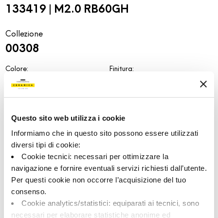
133419 | M2.0 RB60GH
Collezione
00308
Colore:
Finitura:
Ghiaccio
naturale
Tipologia:
Aspetto superficiale:
Fondo
opaco
Questo sito web utilizza i cookie
Formato:
Stonalizzazione:
60.0x60.0
V2
Informiamo che in questo sito possono essere utilizzati
Unità di misura:
diversi tipi di cookie:
MQ
Cookie tecnici: necessari per ottimizzare la
navigazione e fornire eventuali servizi richiesti dall’utente.
Per questi cookie non occorre l’acquisizione del tuo
consenso.
Cookie analytics/statistici: equiparati ai tecnici, sono
Share:
necessari per elaborare statistiche anonime ed