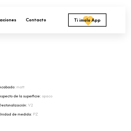
zaciones
Contacto
Ti imolo App
Acabado:
matt
Aspecto de la superficie:
opaco
Destonalización:
V2
Unidad de medida:
PZ