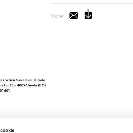
Share:
perativa Ceramica d’Imola
neto, 13 - 40026 Imola (BO)
601601
 di noi
Download
 cookie