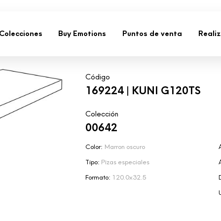
Colecciones
Buy Emotions
Puntos de venta
Reali
Código
169224 | KUNI G120TS
Colección
00642
Color:
Marron oscuro
Tipo:
Pizas especiales
Formato:
120.0x32.5