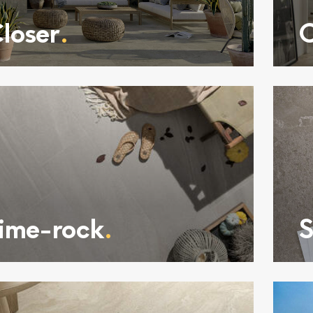
loser
.
C
ime-rock
.
S