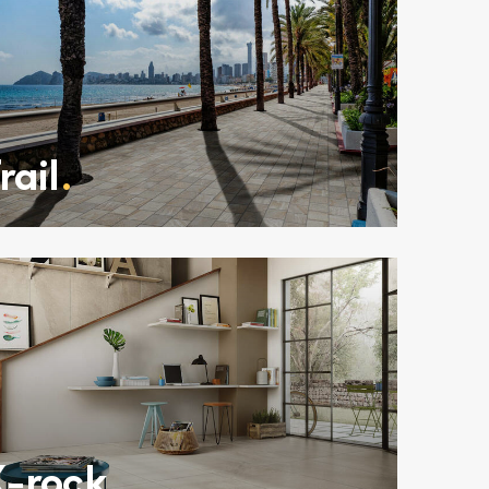
rail
.
-rock
.