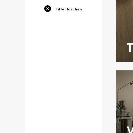
Filter löschen
T
V