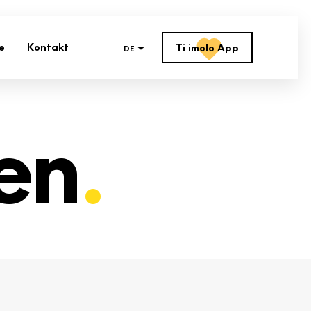
e
Kontakt
Ti imolo App
DE
en
.