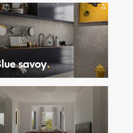
lue savoy
.