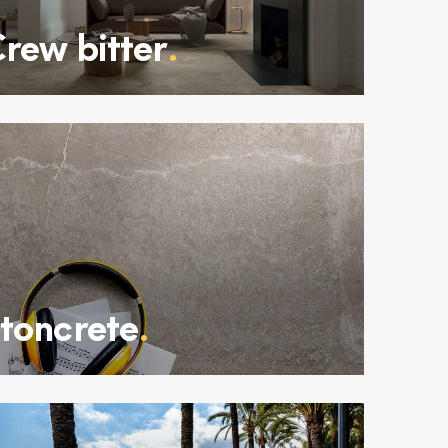
rew bitter
.
toncrete
.