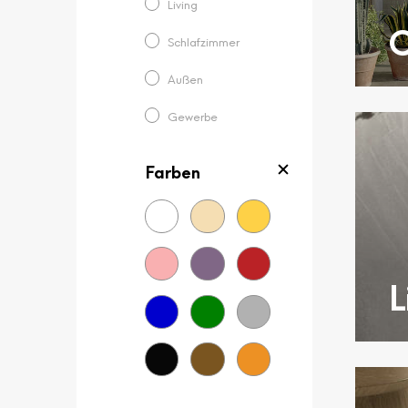
Living
C
Schlafzimmer
Außen
Gewerbe
Farben
L