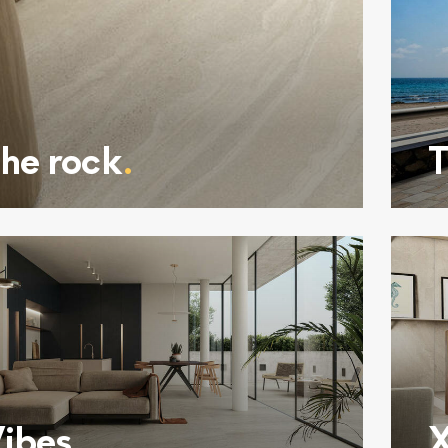
he rock
.
T
ibes
.
X